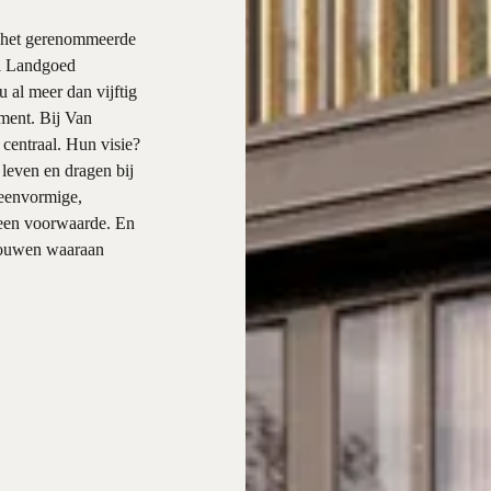
n het gerenommeerde
l Landgoed
 al meer dan vijftig
gment. Bij Van
centraal. Hun visie?
leven en dragen bij
eenvormige,
s een voorwaarde. En
bouwen waaraan